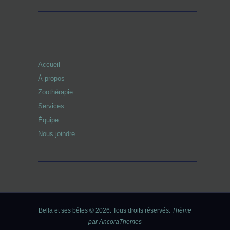
Accueil
À propos
Zoothérapie
Services
Équipe
Nous joindre
Bella et ses bêtes © 2026. Tous droits réservés.
Thème
par AncoraThemes