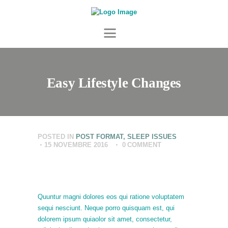
ACCUEIL
À PROPOS
ZOOTHÉRAPIE
SERVICES
ÉQUIPE
Easy Lifestyle Changes
NOUS JOINDRE
POSTED IN
POST FORMAT
,
SLEEP ISSUES
15 NOVEMBRE 2016
0
COMMENT
Quuntur magni dolores eos qui ratione voluptatem
sequi nesciunt. Neque porro quisquam est, qui
dolorem ipsum quiaolor sit amet, consectetur,