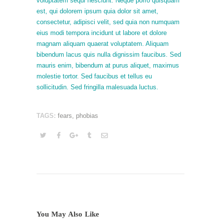
voluptatem sequi nesciunt. Neque porro quisquam
est, qui dolorem ipsum quia dolor sit amet,
consectetur, adipisci velit, sed quia non numquam
eius modi tempora incidunt ut labore et dolore
magnam aliquam quaerat voluptatem. Aliquam
bibendum lacus quis nulla dignissim faucibus. Sed
mauris enim, bibendum at purus aliquet, maximus
molestie tortor. Sed faucibus et tellus eu
sollicitudin. Sed fringilla malesuada luctus.
Lily
TAGS:
fears
,
phobias
Hunter
Insert
Audio
Title
Here
You May Also Like