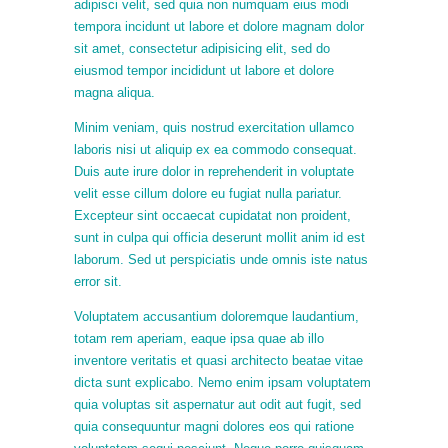
adipisci velit, sed quia non numquam eius modi
tempora incidunt ut labore et dolore magnam dolor
sit amet, consectetur adipisicing elit, sed do
eiusmod tempor incididunt ut labore et dolore
magna aliqua.
Minim veniam, quis nostrud exercitation ullamco
laboris nisi ut aliquip ex ea commodo consequat.
Duis aute irure dolor in reprehenderit in voluptate
velit esse cillum dolore eu fugiat nulla pariatur.
Excepteur sint occaecat cupidatat non proident,
sunt in culpa qui officia deserunt mollit anim id est
laborum. Sed ut perspiciatis unde omnis iste natus
error sit.
Voluptatem accusantium doloremque laudantium,
totam rem aperiam, eaque ipsa quae ab illo
inventore veritatis et quasi architecto beatae vitae
dicta sunt explicabo. Nemo enim ipsam voluptatem
quia voluptas sit aspernatur aut odit aut fugit, sed
quia consequuntur magni dolores eos qui ratione