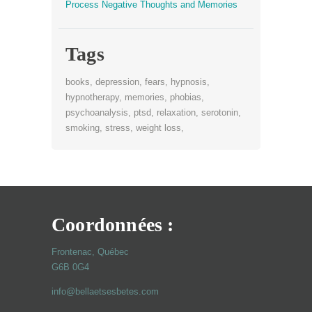
Process Negative Thoughts and Memories
Tags
books
depression
fears
hypnosis
hypnotherapy
memories
phobias
psychoanalysis
ptsd
relaxation
serotonin
smoking
stress
weight loss
Coordonnées :
Frontenac, Québec
G6B 0G4
info@bellaetsesbetes.com