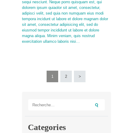
sequi nesciunt. Neque porro quisquam est, qui
dolorem ipsum quiaolor sit amet, consectetur,
adipisci velit, sed quia non numquam eius modi
tempora incidunt ut labore et dolore magnam dolor
sit amet, consectetur adipisicing elit, sed do
eiusmod tempor incididunt ut labore et dolore
magna aliqua. Minim veniam, quis nostrud
exercitation ullamco laboris nisi…
Pagination
PAGE
1
PAGE
2
>
des
publications
Rechercher :
Categories