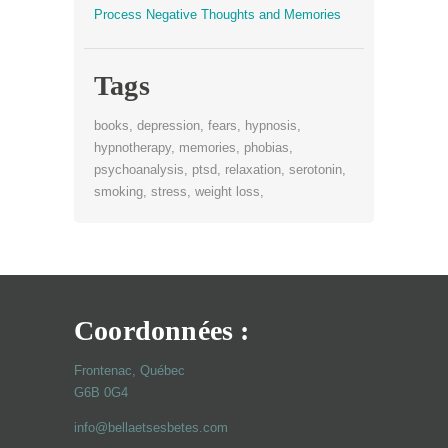
Process Negative Thoughts and Memories
Tags
books
depression
fears
hypnosis
hypnotherapy
memories
phobias
psychoanalysis
ptsd
relaxation
serotonin
smoking
stress
weight loss
Coordonnées :
Frontenac, Québec
G6B 0G4
info@bellaetsesbetes.com