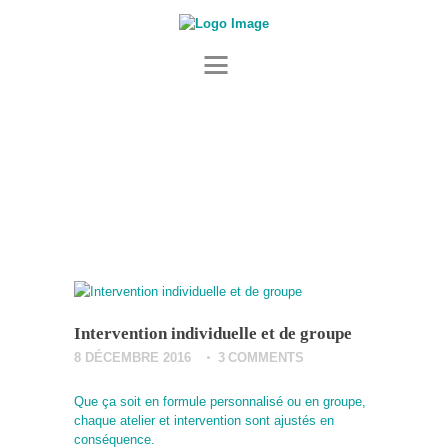
ACCUEIL
À PROPOS
ZOOTHÉRAPIE
SERVICES
ÉQUIPE
Hypnotherapy
NOUS JOINDRE
Intervention individuelle et de groupe
8 DÉCEMBRE 2016
3
COMMENTS
Que ça soit en formule personnalisé ou en groupe,
chaque atelier et intervention sont ajustés en
conséquence.